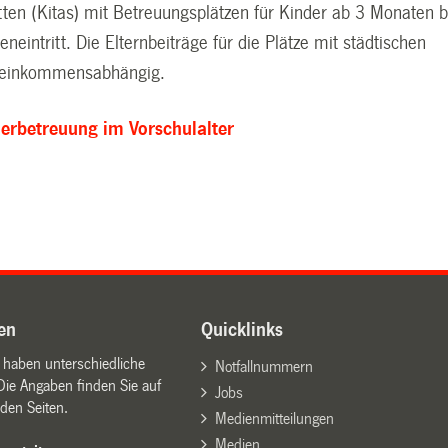
tten (Kitas) mit Betreuungsplätzen für Kinder ab 3 Monaten b
neintritt. Die Elternbeiträge für die Plätze mit städtischen
d einkommensabhängig.
erbetreuung im Vorschulalter
en
Quicklinks
n haben unterschiedliche
Notfallnummern
Die Angaben finden Sie auf
Jobs
den Seiten.
Medienmitteilungen
Medien