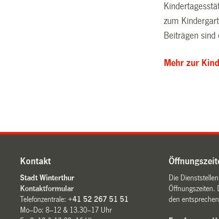
Kindertagesstä
zum Kindergarte
Beiträgen sin
Mehr zur Kind
Kontakt
Öffnungszeit
Stadt Winterthur
Die Dienststelle
Kontaktformular
Öffnungszeiten. 
Telefonzentrale:
+41 52 267 51 51
den entsprechen
Mo–Do: 8–12 & 13.30–17 Uhr