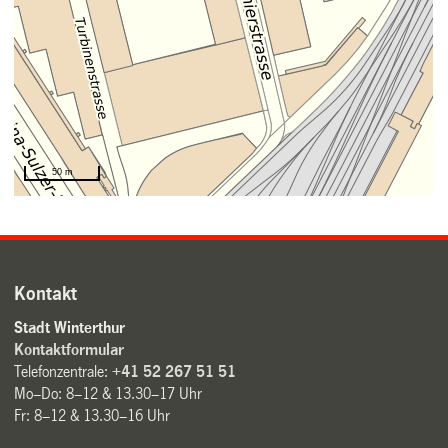
Kontakt
Stadt Winterthur
Kontaktformular
Telefonzentrale:
+41 52 267 51 51
Mo–Do: 8–12 & 13.30–17 Uhr
Fr: 8–12 & 13.30–16 Uhr