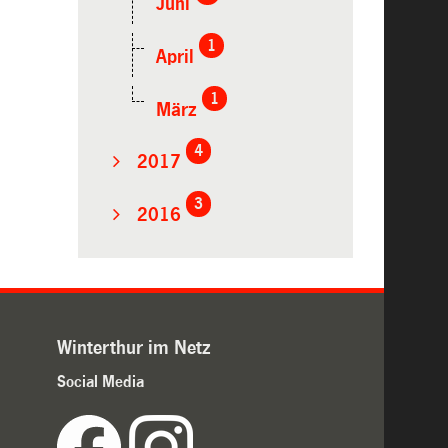
Juni
1
April
1
März
4
2017
3
2016
Winterthur im Netz
Social Media