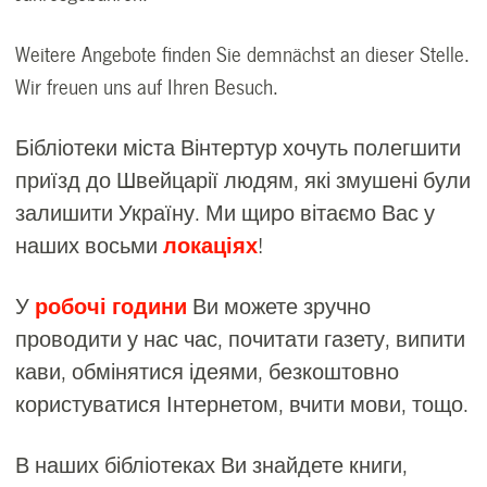
Weitere Angebote finden Sie demnächst an dieser Stelle.
Wir freuen uns auf Ihren Besuch.
Бібліотеки міста Вінтертур хочуть полегшити
приїзд до Швейцарії людям, які змушені були
залишити Україну. Ми щиро вітаємо Вас у
наших восьми
локаціях
!
У
робочі години
Ви можете зручно
проводити у нас час, почитати газету, випити
кави, обмінятися ідеями, безкоштовно
користуватися Інтернетом, вчити мови, тощо.
В наших бібліотеках Ви знайдете книги,