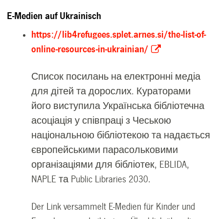
E-Medien auf Ukrainisch
https://lib4refugees.splet.arnes.si/the-list-of-
online-resources-in-ukrainian/
Список посилань на електронні медіа
для дітей та дорослих. Кураторами
його виступила Українська бібліотечна
асоціація у співпраці з Чеською
національною бібліотекою та надається
європейськими парасольковими
організаціями для бібліотек, EBLIDA,
NAPLE та Public Libraries 2030.
Der Link versammelt E-Medien für Kinder und