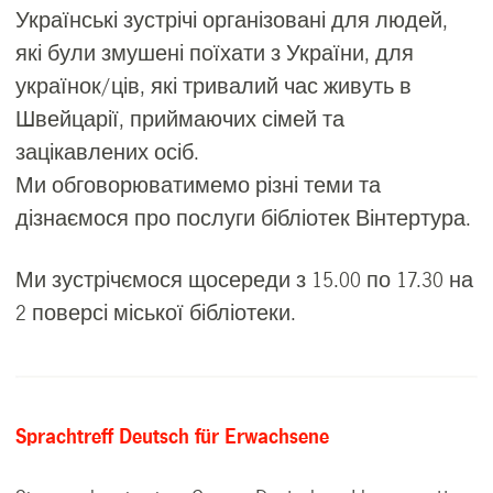
Українські зустрічі організовані для людей,
які були змушені поїхати з України, для
українок/ців, які тривалий час живуть в
Швейцарії, приймаючих сімей та
зацікавлених осіб.
Ми обговорюватимемо різні теми та
дізнаємося про послуги бібліотек Вінтертура.
Ми зустрічємося щосереди з 15.00 по 17.30 на
2 поверсі міської бібліотеки.
Sprachtreff Deutsch für Erwachsene