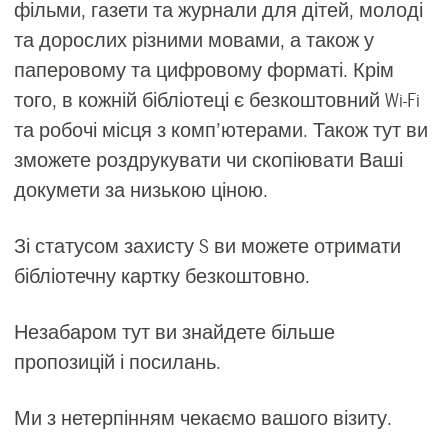
фільми, газети та журнали для дітей, молоді
та дорослих різними мовами, а також у
паперовому та цифровому форматі. Крім
того, в кожній бібліотеці є безкоштовний Wi-Fi
та робочі місця з комп’ютерами. Також тут ви
зможете роздрукувати чи скопіювати Ваші
докумети за низькою ціною.
Зі статусом захисту S ви можете отримати
бібліотечну картку безкоштовно.
Незабаром тут ви знайдете більше
пропозицій і посилань.
Ми з нетерпінням чекаємо вашого візиту.