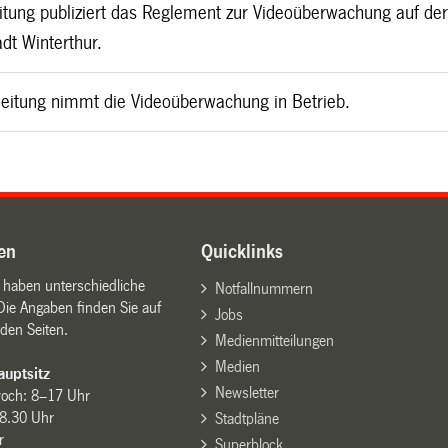
eitung publiziert das Reglement zur Videoüberwachung auf de
dt Winterthur.
tleitung nimmt die Videoüberwachung in Betrieb.
en
Quicklinks
n haben unterschiedliche
Notfallnummern
Die Angaben finden Sie auf
Jobs
den Seiten.
Medienmitteilungen
Medien
uptsitz
Newsletter
woch: 8–17 Uhr
8.30 Uhr
Stadtpläne
r
Superblock