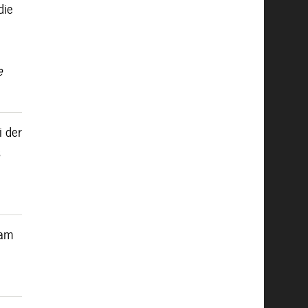
die
e
i der
s
 am