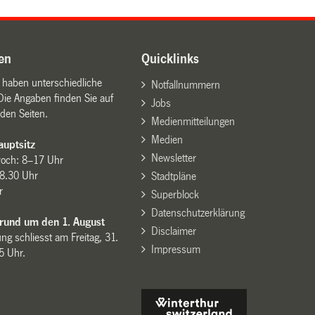
en
Quicklinks
n haben unterschiedliche
Notfallnummern
Die Angaben finden Sie auf
Jobs
den Seiten.
Medienmitteilungen
Medien
uptsitz
Newsletter
woch: 8–17 Uhr
8.30 Uhr
Stadtpläne
r
Superblock
Datenschutzerklärung
 rund um den 1. August
Disclaimer
ng schliesst am Freitag, 31.
Impressum
15 Uhr.