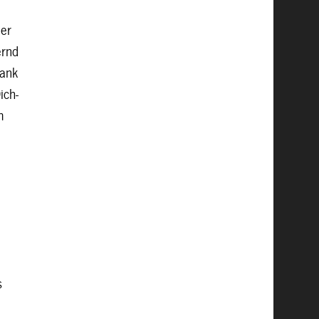
 er
ernd
Dank
ich-
m
s