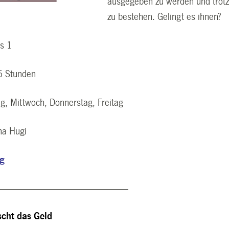
ausgegeben zu werden und tro
zu bestehen. Gelingt es ihnen?
us 1
5 Stunden
g, Mittwoch, Donnerstag, Freitag
na Hugi
ng
---------------------------------------------------------------
scht das Geld