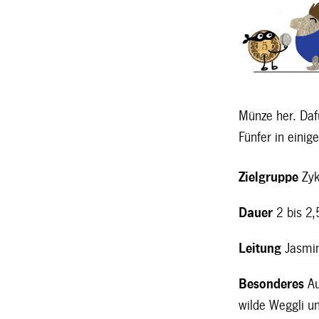
Münze her. Daf
Fünfer in einig
Zielgruppe
Zyk
Dauer
2 bis 2,
Leitung
Jasmin
Besonderes
Au
wilde Weggli u