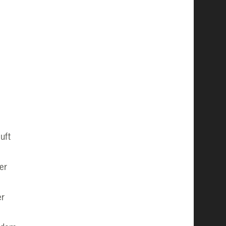
uft
n
er
er