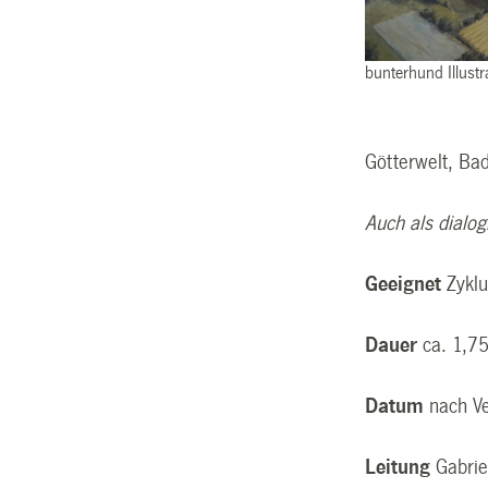
bunterhund Illust
Götterwelt, Bad
Auch als dialo
Geeignet
Zykl
Dauer
ca. 1,7
Datum
nach V
Leitung
Gabri