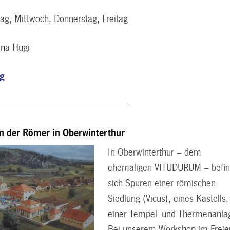
ag, Mittwoch, Donnerstag, Freitag
na Hugi
ng
----------------------------------------------------------------
n der Römer in Oberwinterthur
In Oberwinterthur – dem
ehemaligen VITUDURUM – befi
sich Spuren einer römischen
Siedlung (Vicus), eines Kastells,
einer Tempel- und Thermenanla
Bei unserem Workshop im Freie