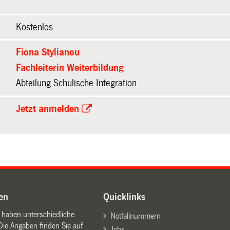
Kostenlos
Fiona Stylianou
Fachleiterin Weiterbildung
Abteilung Schulische Integration
Jetzt anmelden
en
Quicklinks
n haben unterschiedliche
Notfallnummern
Die Angaben finden Sie auf
Jobs