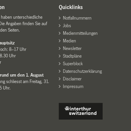
en
Quicklinks
n haben unterschiedliche
Notfallnummern
Die Angaben finden Sie auf
Jobs
den Seiten.
Medienmitteilungen
Medien
uptsitz
Newsletter
woch: 8–17 Uhr
8.30 Uhr
Stadtpläne
r
Superblock
Datenschutzerklärung
 rund um den 1. August
Disclaimer
ng schliesst am Freitag, 31.
Impressum
15 Uhr.