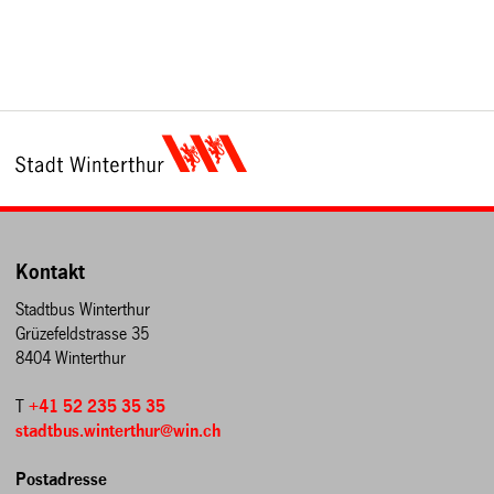
Kontakt
Stadtbus Winterthur
Grüzefeldstrasse 35
8404 Winterthur
T
+41 52 235 35 35
stadtbus.winterthur@win.ch
Postadresse