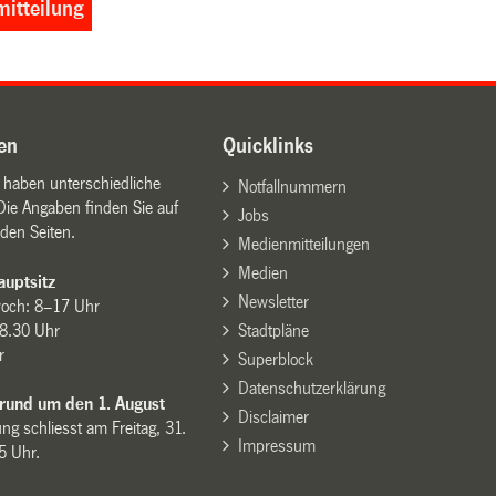
itteilung
en
Quicklinks
n haben unterschiedliche
Notfallnummern
Die Angaben finden Sie auf
Jobs
den Seiten.
Medienmitteilungen
Medien
uptsitz
Newsletter
woch: 8–17 Uhr
8.30 Uhr
Stadtpläne
r
Superblock
Datenschutzerklärung
 rund um den 1. August
Disclaimer
ng schliesst am Freitag, 31.
Impressum
15 Uhr.