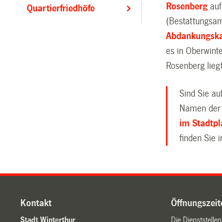
Rosenberg
auf
Quartierfriedhöfe
(Bestattungsa
Abdankungska
es in Oberwinte
Rosenberg liegt
Sind Sie a
Namen der 
im Stadtp
finden Sie 
Kontakt
Öffnungszeit
Stadt Winterthur
Die Dienststelle