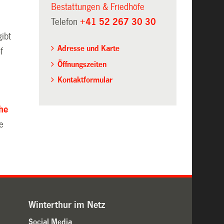
Bestattungen & Friedhöfe
Telefon
+41 52 267 30 30
ibt
Adresse und Karte
f
Öffnungszeiten
Kontaktformular
he
e
Winterthur im Netz
Social Media