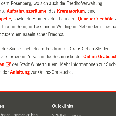
 dem Rosenberg, wo sich auch die Friedhofverwaltung
mt),
Aufbahrungsräume
, das
Krematorium
, eine
pelle
, sowie ein Blumenladen befinden.
Quartierfriedhöfe
g
rthur, in Seen, in Töss und in Wülflingen. Neben dem Friedho
 zudem ein israelitischer Friedhof.
uf der Suche nach einem bestimmten Grab? Geben Sie den
verstorbenen Person in die Suchmaske der
Online-Grabsuc
lan
der Stadt Winterthur ein. Mehr Informationen zur Such
in der
Anleitung
zur Online-Grabsuche.
en
Quicklinks
n haben unterschiedliche
Notfallnummern