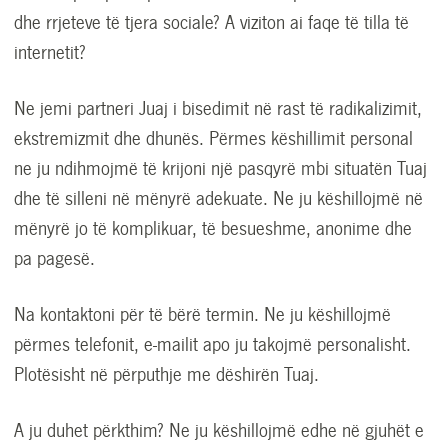
dhe rrjeteve të tjera sociale? A viziton ai faqe të tilla të
internetit?
Ne jemi partneri Juaj i bisedimit në rast të radikalizimit,
ekstremizmit dhe dhunës. Përmes këshillimit personal
ne ju ndihmojmë të krijoni një pasqyrë mbi situatën Tuaj
dhe të silleni në mënyrë adekuate. Ne ju këshillojmë në
mënyrë jo të komplikuar, të besueshme, anonime dhe
pa pagesë.
Na kontaktoni për të bërë termin. Ne ju këshillojmë
përmes telefonit, e-mailit apo ju takojmë personalisht.
Plotësisht në përputhje me dëshirën Tuaj.
A ju duhet përkthim? Ne ju këshillojmë edhe në gjuhët e