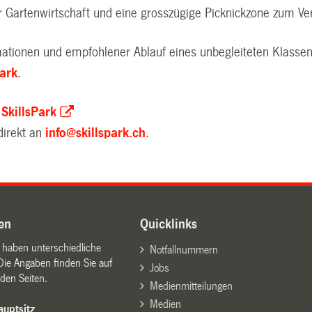
r Gartenwirtschaft und eine grosszügige Picknickzone zum Ver
mationen und empfohlener Ablauf eines unbegleiteten Klasse
Park
.
SkillsPark
direkt an
info@skillspark.ch
.
en
Quicklinks
n haben unterschiedliche
Notfallnummern
Die Angaben finden Sie auf
Jobs
den Seiten.
Medienmitteilungen
Medien
uptsitz