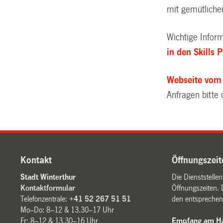
mit gemütliche
Wichtige Infor
in den Skills 
Webseite vom 
Anfragen bitte 
Kontakt
Öffnungszeit
Stadt Winterthur
Die Dienststelle
Kontaktformular
Öffnungszeiten. 
Telefonzentrale:
+41 52 267 51 51
den entsprechen
Mo–Do: 8–12 & 13.30–17 Uhr
Fr: 8–12 & 13.30–16 Uhr
Empfang am Ha