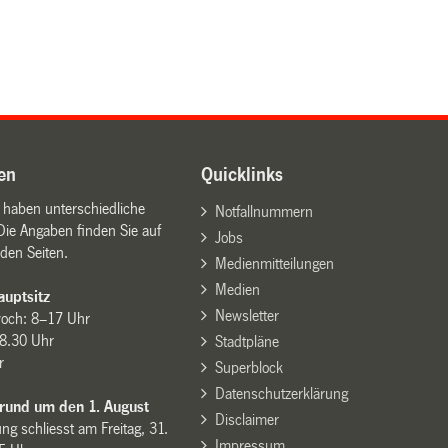
en
Quicklinks
n haben unterschiedliche
Notfallnummern
Die Angaben finden Sie auf
Jobs
den Seiten.
Medienmitteilungen
Medien
uptsitz
Newsletter
woch: 8–17 Uhr
8.30 Uhr
Stadtpläne
r
Superblock
Datenschutzerklärung
 rund um den 1. August
Disclaimer
ng schliesst am Freitag, 31.
Impressum