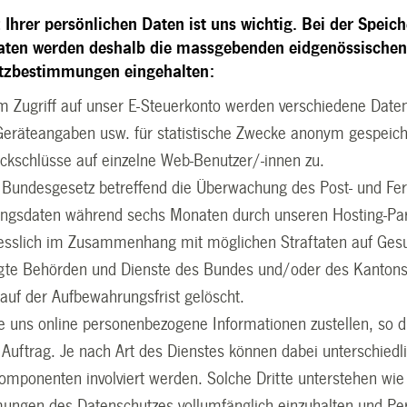
 Ihrer persönlichen Daten ist uns wichtig. Bei der Speic
aten werden deshalb die massgebenden eidgenössischen
tzbestimmungen eingehalten:
m Zugriff auf unser E-Steuerkonto werden verschiedene Date
Geräteangaben usw. für statistische Zwecke anonym gespeicher
ckschlüsse auf einzelne Web-Benutzer/-innen zu.
Bundesgesetz betreffend die Überwachung des Post- und Fe
ungsdaten während sechs Monaten durch unseren Hosting-Pa
esslich im Zusammenhang mit möglichen Straftaten auf Gesuc
gte Behörden und Dienste des Bundes und/oder des Kantons 
auf der Aufbewahrungsfrist gelöscht.
 uns online personenbezogene Informationen zustellen, so 
n Auftrag. Je nach Art des Dienstes können dabei unterschie
omponenten involviert werden. Solche Dritte unterstehen wie
ungen des Datenschutzes vollumfänglich einzuhalten und Pe