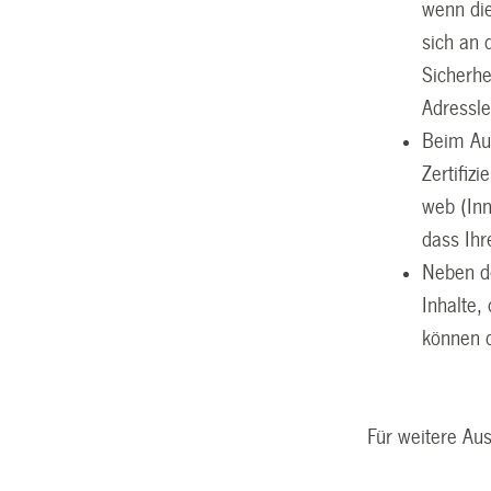
wenn die
sich an 
Sicherhe
Adressle
Beim Auf
Zertifiz
web (Inn
dass Ihr
Neben de
Inhalte,
können d
Für weitere Au