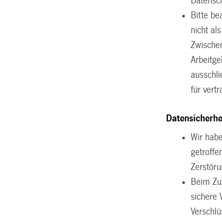
Datensch
Bitte be
nicht al
Zwischen
Arbeitge
ausschli
für vert
Datensicherhe
Wir hab
getroffe
Zerstöru
Beim Zug
sichere 
Verschlü