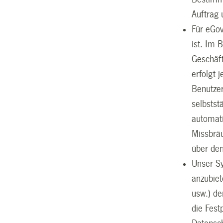
Auftrag 
Für eGov
ist. Im 
Geschäft
erfolgt 
Benutzer
selbstst
automati
Missbräu
über de
Unser Sy
anzubiet
usw.) d
die Fest