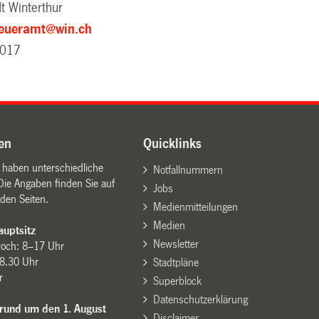
t Winterthur
eueramt@win.ch
2017
en
Quicklinks
n haben unterschiedliche
Notfallnummern
Die Angaben finden Sie auf
Jobs
den Seiten.
Medienmitteilungen
Medien
uptsitz
Newsletter
woch: 8–17 Uhr
8.30 Uhr
Stadtpläne
r
Superblock
Datenschutzerklärung
 rund um den 1. August
Disclaimer