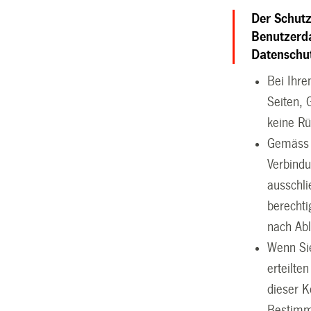
Der Schutz
Benutzerd
Datenschu
Bei Ihre
Seiten, 
keine Rü
Gemäss 
Verbind
ausschli
berechti
nach Abl
Wenn Sie
erteilte
dieser K
Bestimm