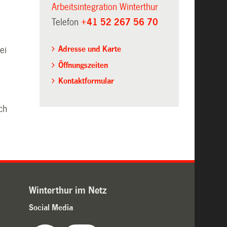
Arbeitsintegration Winterthur
Telefon
+41 52 267 56 70
Adresse und Karte
ei
Öffnungszeiten
Kontaktformular
uch
Winterthur im Netz
Social Media