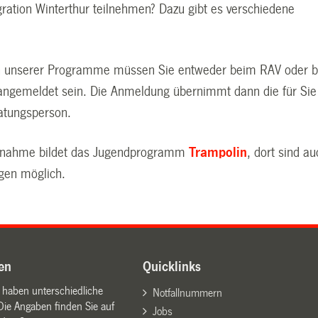
gration Winterthur teilnehmen? Dazu gibt es verschiedene
en unserer Programme müssen Sie entweder beim RAV oder b
e angemeldet sein. Die Anmeldung übernimmt dann die für Sie
atungsperson.
usnahme bildet das Jugendprogramm
Trampolin
, dort sind a
gen möglich.
en
Quicklinks
n haben unterschiedliche
Notfallnummern
Die Angaben finden Sie auf
Jobs