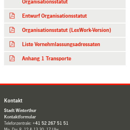
Organisationsstatut
Entwurf Organisationsstatut
Organisationsstatut (LexWork-Version)
Liste Vernehmlassungsadressaten
Anhang 1 Transporte
Kontakt
Stadt Winterthur
Kontaktformular
Telefonzentrale:
+41 52 267 51 51
Mo–Do: 8–12 & 13.30–17 Uhr