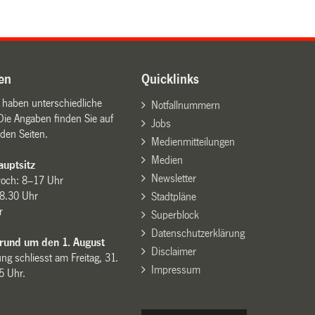
en
Quicklinks
n haben unterschiedliche
Notfallnummern
Die Angaben finden Sie auf
Jobs
den Seiten.
Medienmitteilungen
Medien
uptsitz
Newsletter
woch: 8–17 Uhr
8.30 Uhr
Stadtpläne
r
Superblock
Datenschutzerklärung
 rund um den 1. August
Disclaimer
ng schliesst am Freitag, 31.
Impressum
15 Uhr.