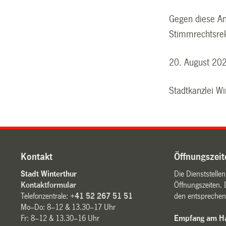
Gegen diese Ano
Stimmrechtsrek
20. August 20
Stadtkanzlei Wi
Kontakt
Öffnungszeit
Stadt Winterthur
Die Dienststelle
Kontaktformular
Öffnungszeiten. 
Telefonzentrale:
+41 52 267 51 51
den entsprechen
Mo–Do: 8–12 & 13.30–17 Uhr
Fr: 8–12 & 13.30–16 Uhr
Empfang am Ha