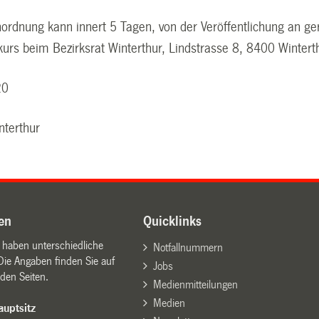
rdnung kann innert 5 Tagen, von der Veröffentlichung an ger
urs beim Bezirksrat Winterthur, Lindstrasse 8, 8400 Wintert
20
nterthur
en
Quicklinks
n haben unterschiedliche
Notfallnummern
Die Angaben finden Sie auf
Jobs
den Seiten.
Medienmitteilungen
Medien
uptsitz