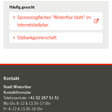
Häufig gesucht
Sponsoringflächen "Winterthur blüht" im
Internetstadtplan
Sitzbankgönnerschaft
Kontakt
Stadt Winterthur
Kontaktformular
Telefonzentrale:
+41 52 267 51 51
Mo–Do: 8–12 & 13.30–17 Uhr
Fr: 8–12 & 13.30–16 Uhr