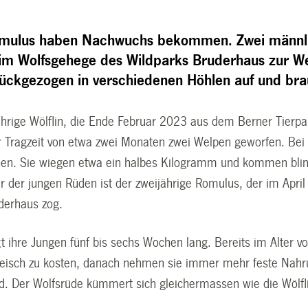
mulus haben Nachwuchs bekommen. Zwei männlic
 im Wolfsgehege des Wildparks Bruderhaus zur W
urückgezogen in verschiedenen Höhlen auf und br
jährige Wölflin, die Ende Februar 2023 aus dem Berner Tierpa
er Tragzeit von etwa zwei Monaten zwei Welpen geworfen. Bei
n. Sie wiegen etwa ein halbes Kilogramm und kommen blind 
er der jungen Rüden ist der zweijährige Romulus, der im Apr
uderhaus zog.
gt ihre Jungen fünf bis sechs Wochen lang. Bereits im Alter
leisch zu kosten, danach nehmen sie immer mehr feste Nahru
d. Der Wolfsrüde kümmert sich gleichermassen wie die Wölfl