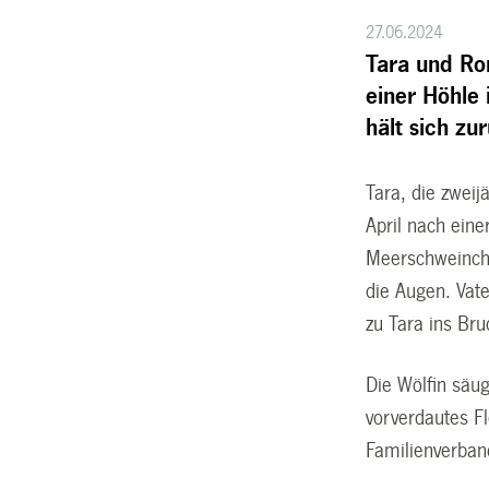
27.06.2024
Tara und Ro
einer Höhle
hält sich z
Tara, die zwei
April nach ein
Meerschweinche
die Augen. Vat
zu Tara ins Br
Die Wölfin säu
vorverdautes F
Familienverban