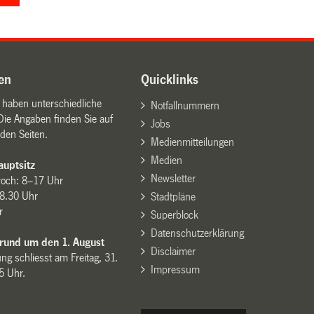
en
Quicklinks
n haben unterschiedliche
Notfallnummern
Die Angaben finden Sie auf
Jobs
den Seiten.
Medienmitteilungen
Medien
uptsitz
Newsletter
woch: 8–17 Uhr
8.30 Uhr
Stadtpläne
r
Superblock
Datenschutzerklärung
 rund um den 1. August
Disclaimer
ng schliesst am Freitag, 31.
Impressum
15 Uhr.