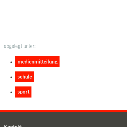
abgelegt unter:
medienmitteilung
schule
sport