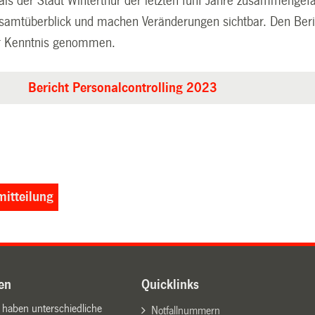
als der Stadt Winterthur der letzten fünf Jahre zusammengef
samtüberblick und machen Veränderungen sichtbar. Den Beric
ur Kenntnis genommen.
Bericht Personalcontrolling 2023
itteilung
en
Quicklinks
n haben unterschiedliche
Notfallnummern