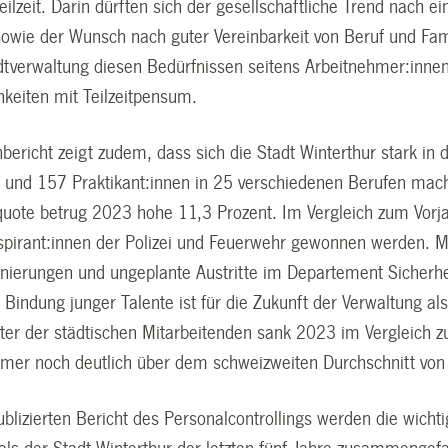
Teilzeit. Darin dürften sich der gesellschaftliche Trend nach
sowie der Wunsch nach guter Vereinbarkeit von Beruf und Fami
tverwaltung diesen Bedürfnissen seitens Arbeitnehmer:inne
hkeiten mit Teilzeitpensum.
ericht zeigt zudem, dass sich die Stadt Winterthur stark in 
und 157 Praktikant:innen in 25 verschiedenen Berufen mac
uote betrug 2023 hohe 11,3 Prozent. Im Vergleich zum Vorja
Aspirant:innen der Polizei und Feuerwehr gewonnen werden. Mi
onierungen und ungeplante Austritte im Departement Sicherh
indung junger Talente ist für die Zukunft der Verwaltung als 
lter der städtischen Mitarbeitenden sank 2023 im Vergleich z
mer noch deutlich über dem schweizweiten Durchschnitt von
publizierten Bericht des Personalcontrollings werden die wic