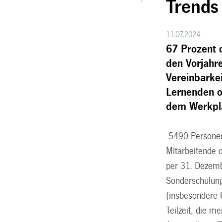
Trends
11.07.2024
67 Prozent d
den Vorjahr
Vereinbarkei
Lernenden od
dem Werkpla
5490 Personen 
Mitarbeitende 
per 31. Dezemb
Sonderschulung
(insbesondere U
Teilzeit, die 