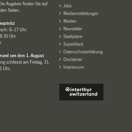
Die Angaben finden Sie auf
Jobs
den Seiten.
Medienmitteilungen
Medien
uptsitz
Newsletter
woch: 8–17 Uhr
8.30 Uhr
Stadtpläne
r
Superblock
Datenschutzerklärung
 rund um den 1. August
Disclaimer
ng schliesst am Freitag, 31.
Impressum
15 Uhr.