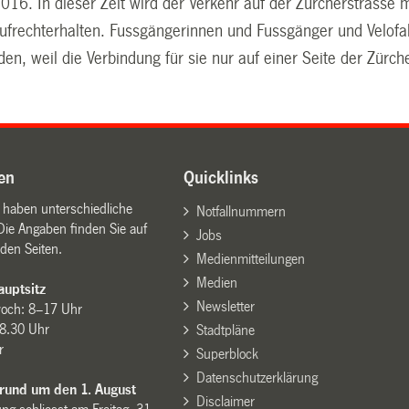
2016. In dieser Zeit wird der Verkehr auf der Zürcherstrass
aufrechterhalten. Fussgängerinnen und Fussgänger und Velofa
en, weil die Verbindung für sie nur auf einer Seite der Zürch
en
Quicklinks
n haben unterschiedliche
Notfallnummern
Die Angaben finden Sie auf
Jobs
den Seiten.
Medienmitteilungen
Medien
uptsitz
Newsletter
woch: 8–17 Uhr
8.30 Uhr
Stadtpläne
r
Superblock
Datenschutzerklärung
 rund um den 1. August
Disclaimer