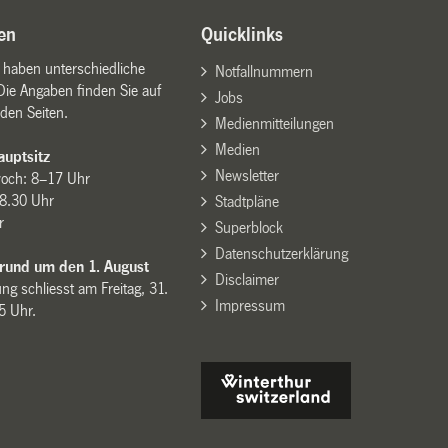
en
Quicklinks
n haben unterschiedliche
Notfallnummern
Die Angaben finden Sie auf
Jobs
den Seiten.
Medienmitteilungen
Medien
uptsitz
Newsletter
woch: 8–17 Uhr
8.30 Uhr
Stadtpläne
r
Superblock
Datenschutzerklärung
 rund um den 1. August
Disclaimer
ng schliesst am Freitag, 31.
Impressum
15 Uhr.