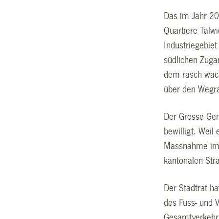
Das im Jahr 20
Quartiere Talw
Industriegebie
südlichen Zuga
dem rasch wach
über den Wegra
Der Grosse Gem
bewilligt. Wei
Massnahme im 
kantonalen Str
Der Stadtrat h
des Fuss- und V
Gesamtverkehr