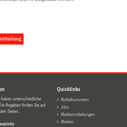
itteilung
en
Quicklinks
n haben unterschiedliche
Notfallnummern
Die Angaben finden Sie auf
Jobs
den Seiten.
Medienmitteilungen
Medien
uptsitz