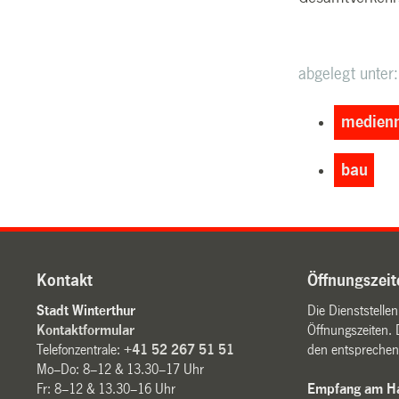
abgelegt unter:
medienm
bau
Kontakt
Öffnungszeit
Stadt Winterthur
Die Dienststelle
Kontaktformular
Öffnungszeiten. 
Telefonzentrale:
+41 52 267 51 51
den entsprechen
Mo–Do: 8–12 & 13.30–17 Uhr
Fr: 8–12 & 13.30–16 Uhr
Empfang am Ha