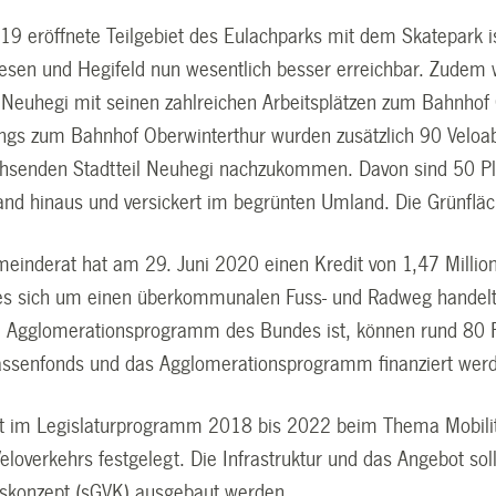
19 eröffnete Teilgebiet des Eulachparks mit dem Skatepark i
iesen und Hegifeld nun wesentlich besser erreichbar. Zudem
t Neuhegi mit seinen zahlreichen Arbeitsplätzen zum Bahnhof
ngs zum Bahnhof Oberwinterthur wurden zusätzlich 90 Veloabs
senden Stadtteil Neuhegi nachzukommen. Davon sind 50 Plät
nd hinaus und versickert im begrünten Umland. Die Grünflä
einderat hat am 29. Juni 2020 einen Kredit von 1,47 Millio
l es sich um einen überkommunalen Fuss- und Radweg handelt 
Agglomerationsprogramm des Bundes ist, können rund 80 P
assenfonds und das Agglomerationsprogramm finanziert wer
at im Legislaturprogramm 2018 bis 2022 beim Thema Mobilit
eloverkehrs festgelegt. Die Infrastruktur und das Angebot sol
skonzept (sGVK) ausgebaut werden.