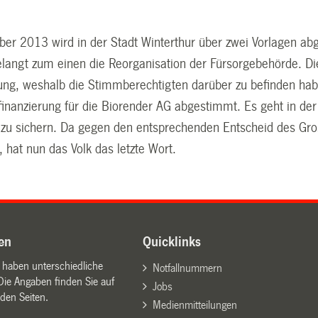
r 2013 wird in der Stadt Winterthur über zwei Vorlagen abge
angt zum einen die Reorganisation der Fürsorgebehörde. Di
g, weshalb die Stimmberechtigten darüber zu befinden hab
inanzierung für die Biorender AG abgestimmt. Es geht in der
 zu sichern. Da gegen den entsprechenden Entscheid des G
, hat nun das Volk das letzte Wort.
en
Quicklinks
n haben unterschiedliche
Notfallnummern
Die Angaben finden Sie auf
Jobs
den Seiten.
Medienmitteilungen