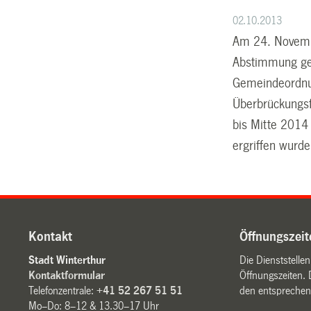
02.10.2013
Am 24. Novembe
Abstimmung gel
Gemeindeordnun
Überbrückungsf
bis Mitte 2014
ergriffen wurde
Kontakt
Öffnungszeit
Stadt Winterthur
Die Dienststelle
Kontaktformular
Öffnungszeiten. 
Telefonzentrale:
+41 52 267 51 51
den entsprechen
Mo–Do: 8–12 & 13.30–17 Uhr