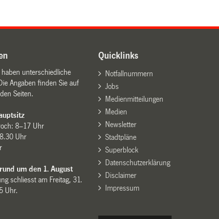
en
Quicklinks
n haben unterschiedliche
Notfallnummern
Die Angaben finden Sie auf
Jobs
den Seiten.
Medienmitteilungen
Medien
uptsitz
Newsletter
woch: 8–17 Uhr
8.30 Uhr
Stadtpläne
r
Superblock
Datenschutzerklärung
 rund um den 1. August
Disclaimer
ng schliesst am Freitag, 31.
Impressum
15 Uhr.