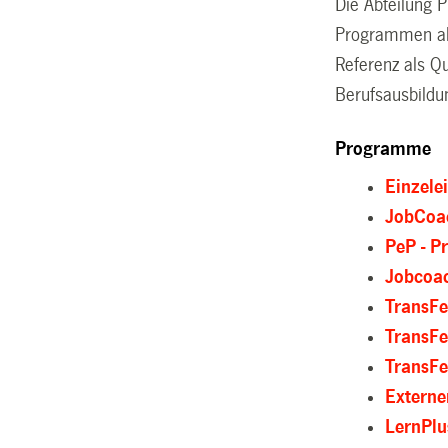
Die Abteilung 
Programmen abs
Referenz als Qu
Berufsausbildu
Programme
Einzele
JobCoa
PeP - P
Jobcoac
TransFe
TransFe
TransFe
Externe
LernPlu