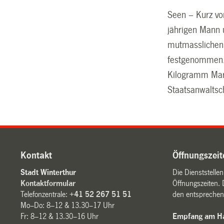
Seen – Kurz vor
jährigen Mann 
mutmasslichen 
festgenommen. 
Kilogramm Mari
Staatsanwaltsch
Kontakt
Öffnungszeit
Stadt Winterthur
Die Dienststelle
Kontaktformular
Öffnungszeiten. 
Telefonzentrale:
+41 52 267 51 51
den entsprechen
Mo–Do: 8–12 & 13.30–17 Uhr
Fr: 8–12 & 13.30–16 Uhr
Empfang am Ha