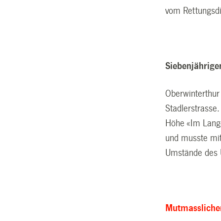
vom Rettungsdie
Siebenjähriger
Oberwinterthur 
Stadlerstrasse.
Höhe «Im Lange
und musste mit
Umstände des U
Mutmasslicher