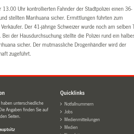
 13.00 Uhr kontrollierten Fahnder der Stadtpolizei einen 36-
und stellten Marihuana sicher. Ermittlungen führten zum
Verkäufer. Der 41-jährige Schweizer wurde noch am selben 
Bei der Hausdurchsuchung stellte die Polizei rund ein halbe
huana sicher. Der mutmassliche Drogenhändler wird der
aft zugeführt.
en
Quicklinks
n haben unterschiedliche
Notfallnummern
Die Angaben finden Sie auf
Jobs
den Seiten.
Medienmitteilungen
Medien
uptsitz