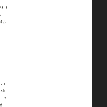
7.00
s
 42-
 zu
sste
lter
nd