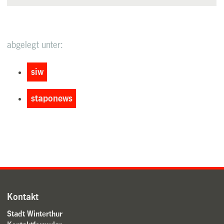
abgelegt unter:
siw
staponews
Kontakt
Stadt Winterthur