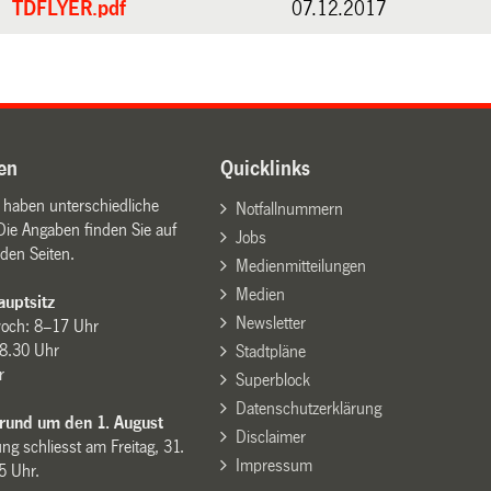
TDFLYER.pdf
07.12.2017
en
Quicklinks
n haben unterschiedliche
Notfallnummern
Die Angaben finden Sie auf
Jobs
den Seiten.
Medienmitteilungen
Medien
uptsitz
Newsletter
woch: 8–17 Uhr
8.30 Uhr
Stadtpläne
r
Superblock
Datenschutzerklärung
 rund um den 1. August
Disclaimer
ng schliesst am Freitag, 31.
Impressum
15 Uhr.