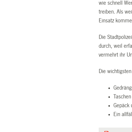
wie schnell We
treiben. Als w
Einsatz komme
Die Stadtpolize
durch, weil e
vermehrt ihr U
Die wichtigsten
Gedräng
Taschen 
Gepäck u
Ein allf