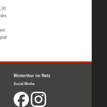
6.30
 des
ein
gnal
Winterthur im Netz
Social Media