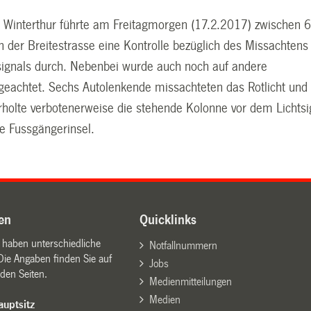
ei Winterthur führte am Freitagmorgen (17.2.2017) zwischen 
n der Breitestrasse eine Kontrolle bezüglich des Missachtens
tsignals durch. Nebenbei wurde auch noch auf andere
geachtet. Sechs Autolenkende missachteten das Rotlicht und 
rholte verbotenerweise die stehende Kolonne vor dem Lichtsi
e Fussgängerinsel.
en
Quicklinks
n haben unterschiedliche
Notfallnummern
Die Angaben finden Sie auf
Jobs
den Seiten.
Medienmitteilungen
Medien
uptsitz