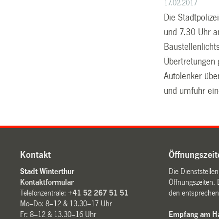
17.02.2017
Die Stadtpoliz
und 7.30 Uhr a
Baustellenlich
Übertretungen 
Autolenker übe
und umfuhr ein
Kontakt
Öffnungszeit
Stadt Winterthur
Die Dienststelle
Kontaktformular
Öffnungszeiten. 
Telefonzentrale:
+41 52 267 51 51
den entsprechen
Mo–Do: 8–12 & 13.30–17 Uhr
Fr: 8–12 & 13.30–16 Uhr
Empfang am Ha