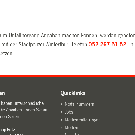
 zum Unfallhergang Angaben machen können, werden gebeten
mit der Stadtpolizei Winterthur, Telefon
052 267 51 52
, in
setzen.
en
Quicklinks
n haben unterschiedliche
Notfallnummern
Die Angaben finden Sie auf
Jobs
den Seiten.
Medienmitteilungen
Medien
uptsitz