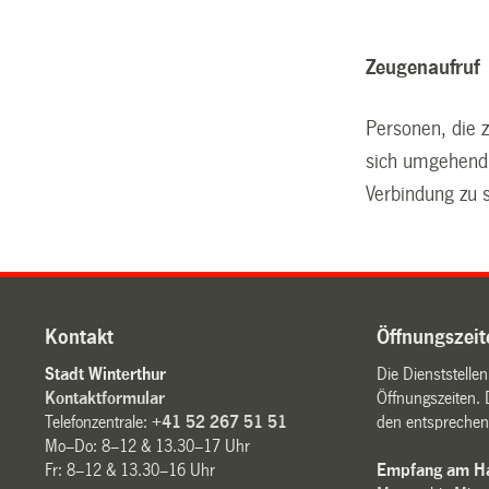
Zeugenaufruf
Personen, die
sich umgehend 
Verbindung zu 
Kontakt
Öffnungszeit
Stadt Winterthur
Die Dienststelle
Kontaktformular
Öffnungszeiten. 
Telefonzentrale:
+41 52 267 51 51
den entsprechen
Mo–Do: 8–12 & 13.30–17 Uhr
Fr: 8–12 & 13.30–16 Uhr
Empfang am Ha