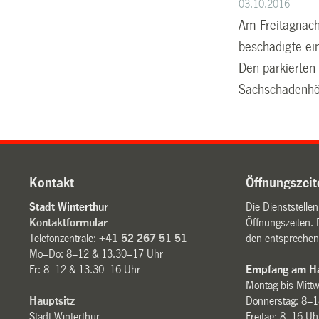
03.10.2016
Am Freitagnach
beschädigte ei
Den parkierten
Sachschadenhöh
Kontakt
Öffnungszeit
Stadt Winterthur
Die Dienststelle
Kontaktformular
Öffnungszeiten. 
Telefonzentrale:
+41 52 267 51 51
den entsprechen
Mo–Do: 8–12 & 13.30–17 Uhr
Fr: 8–12 & 13.30–16 Uhr
Empfang am Ha
Montag bis Mitt
Hauptsitz
Donnerstag: 8–1
Stadt Winterthur
Freitag: 8–16 Uh