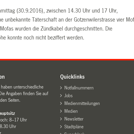
mittag (30.9.2016), zwischen 14.30 Uhr und 17 Uhr,
ne unbekannte Täterschaft an der Gotzenwilerstrasse vier Mo
 Mofas wurden die Zündkabel durchgeschnitten. Die
e konnte noch nicht beziffert werden.
en
Quicklinks
n haben unterschiedliche
Notfallnummern
Die Angaben finden Sie auf
Jobs
den Seiten.
Medienmitteilungen
Medien
uptsitz
Newsletter
woch: 8–17 Uhr
8.30 Uhr
Stadtpläne
r