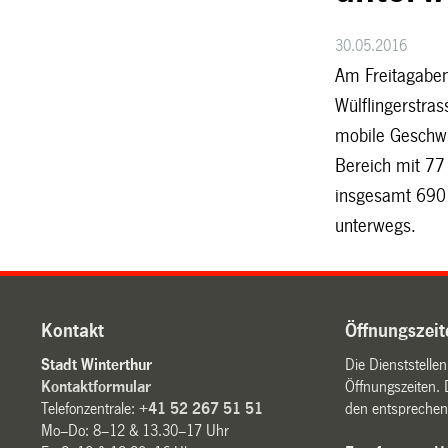
30.05.2016
Am Freitagabend
Wülflingerstra
mobile Geschwi
Bereich mit 77 
insgesamt 690
unterwegs.
Kontakt
Öffnungszeit
Stadt Winterthur
Die Dienststelle
Kontaktformular
Öffnungszeiten. 
Telefonzentrale:
+41 52 267 51 51
den entsprechen
Mo–Do: 8–12 & 13.30–17 Uhr