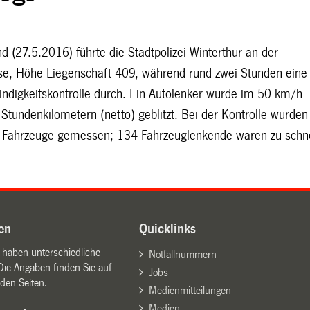
 (27.5.2016) führte die Stadtpolizei Winterthur an der
sse, Höhe Liegenschaft 409, während rund zwei Stunden eine
ndigkeitskontrolle durch. Ein Autolenker wurde im 50 km/h-
Stundenkilometern (netto) geblitzt. Bei der Kontrolle wurden
 Fahrzeuge gemessen; 134 Fahrzeuglenkende waren zu schne
en
Quicklinks
n haben unterschiedliche
Notfallnummern
Die Angaben finden Sie auf
Jobs
den Seiten.
Medienmitteilungen
Medien