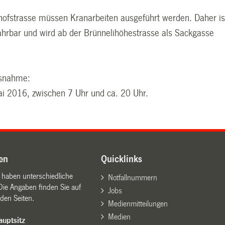
hofstrasse müssen Kranarbeiten ausgeführt werden. Daher is
fahrbar und wird ab der Brünnelihöhestrasse als Sackgasse
snahme:
i 2016, zwischen 7 Uhr und ca. 20 Uhr.
en
Quicklinks
n haben unterschiedliche
Notfallnummern
Die Angaben finden Sie auf
Jobs
den Seiten.
Medienmitteilungen
Medien
uptsitz