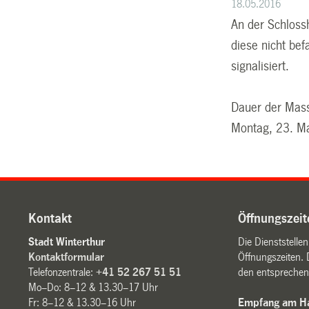
18.05.2016
An der Schloss
diese nicht be
signalisiert.
Dauer der Mas
Montag, 23. Ma
Kontakt
Öffnungszeit
Stadt Winterthur
Die Dienststelle
Kontaktformular
Öffnungszeiten. 
Telefonzentrale:
+41 52 267 51 51
den entsprechen
Mo–Do: 8–12 & 13.30–17 Uhr
Fr: 8–12 & 13.30–16 Uhr
Empfang am Ha