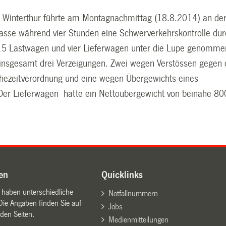
ei Winterthur führte am Montagnachmittag (18.8.2014) an de
rasse während vier Stunden eine Schwerverkehrskontrolle dur
15 Lastwagen und vier Lieferwagen unter die Lupe genomme
n insgesamt drei Verzeigungen. Zwei wegen Verstössen gegen 
uhezeitverordnung und eine wegen Übergewichts eines
Der Lieferwagen hatte ein Nettoübergewicht von beinahe 80
en
Quicklinks
n haben unterschiedliche
Notfallnummern
Die Angaben finden Sie auf
Jobs
den Seiten.
Medienmitteilungen