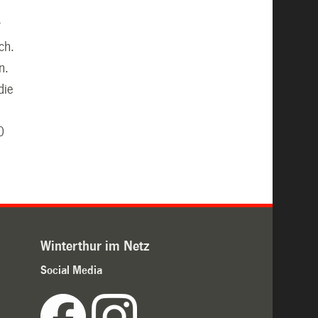
r
ch.
n.
die
0
Winterthur im Netz
Social Media