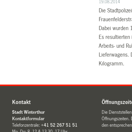
19.08.2014
Die Stadtpoliz
Frauenfelderst
Dabei wurden 
Es resultierte
Arbeits- und R
Lieferwagens. 
Kilogramm.
Kontakt
Öffnungszeit
Stadt Winterthur
Die Dienststelle
Kontaktformular
Öffnungszeiten. 
Telefonzentrale:
+41 52 267 51 51
den entsprechen
Mo–Do: 8–12 & 13.30–17 Uhr