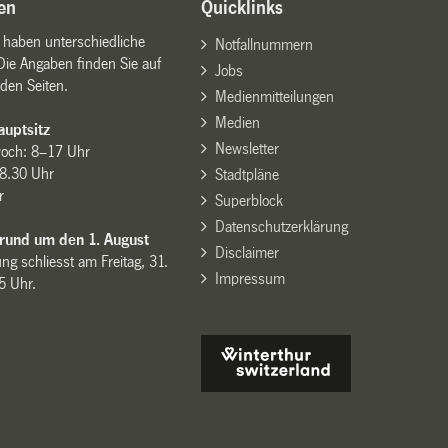
en
Quicklinks
n haben unterschiedliche
Notfallnummern
Die Angaben finden Sie auf
Jobs
den Seiten.
Medienmitteilungen
Medien
uptsitz
Newsletter
woch: 8–17 Uhr
8.30 Uhr
Stadtpläne
r
Superblock
Datenschutzerklärung
 rund um den 1. August
Disclaimer
ng schliesst am Freitag, 31.
Impressum
15 Uhr.