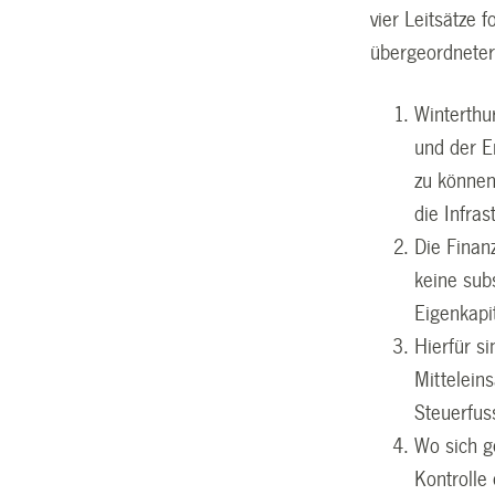
vier Leitsätze 
übergeordneter
Winterthu
und der E
zu können
die Infras
Die Finanz
keine sub
Eigenkapi
Hierfür s
Mittelein
Steuerfuss
Wo sich g
Kontrolle