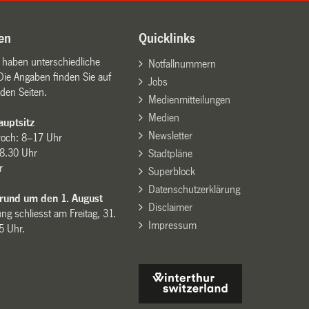
en
Quicklinks
n haben unterschiedliche
Notfallnummern
Die Angaben finden Sie auf
Jobs
den Seiten.
Medienmitteilungen
Medien
uptsitz
Newsletter
woch: 8–17 Uhr
8.30 Uhr
Stadtpläne
r
Superblock
Datenschutzerklärung
 rund um den 1. August
Disclaimer
ng schliesst am Freitag, 31.
Impressum
15 Uhr.