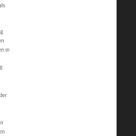
als
ng
en
en in
ll
e
ter
en
sam