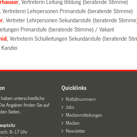
erhauser
, Vertreterin Leitung Bildung (beratende Stimme)
, Vertreterin Lehrpersonen Primarstufe (beratende Stimme)
er
, Vertreter Lehrpersonen Sekundarstufe (beratende Stimme
lleitungen Primarstufe (beratende Stimme) / Vakant
mid
, Vertreterin Schulleitungen Sekundarstufe (beratende St
, Kanzlei
en
Quicklinks
n haben unterschiedliche
Notfallnummern
Die Angaben finden Sie auf
Jobs
den Seiten.
Medienmitteilungen
Medien
uptsitz
Newsletter
woch: 8–17 Uhr