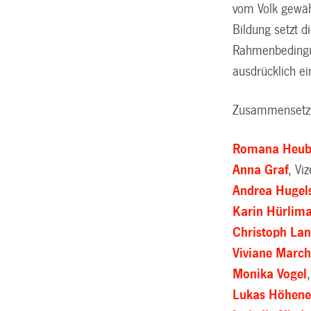
vom Volk gewäh
Bildung setzt d
Rahmenbedingung
ausdrücklich e
Zusammensetzu
Romana Heub
Anna Graf
, Vi
Andrea Hugel
Karin Hürlim
Christoph La
Viviane Marc
Monika Vogel
Lukas Höhene