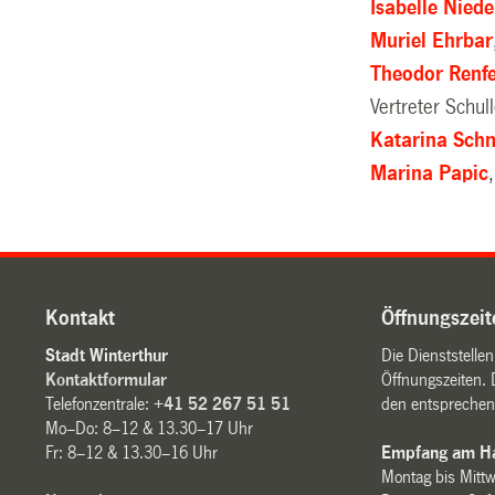
Isabelle Nied
Muriel Ehrbar
Theodor Renf
Vertreter Schu
Katarina Sch
Marina Papic
Kontakt
Öffnungszeit
Stadt Winterthur
Die Dienststelle
Kontaktformular
Öffnungszeiten. 
Telefonzentrale:
+41 52 267 51 51
den entsprechen
Mo–Do: 8–12 & 13.30–17 Uhr
Fr: 8–12 & 13.30–16 Uhr
Empfang am Ha
Montag bis Mitt