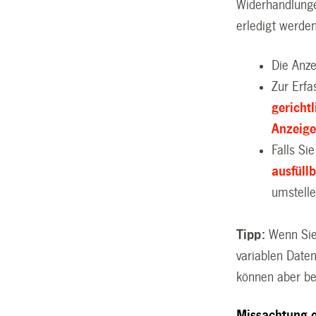
Widerhandlunge
erledigt werden
Die Anz
Zur Erfa
gericht
Anzeige
Falls Si
ausfüll
umstell
Tipp:
Wenn Sie
variablen Daten
können aber be
Missachtung e