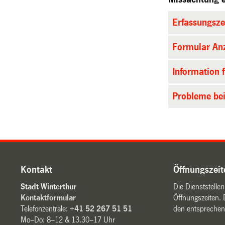
Erfassungsze
Formular Anz
Information 
Probleme bei
Kontakt
Öffnungszeit
Stadt Winterthur
Die Dienststelle
Kontaktformular
Öffnungszeiten. 
Telefonzentrale:
+41 52 267 51 51
den entsprechen
Mo–Do: 8–12 & 13.30–17 Uhr