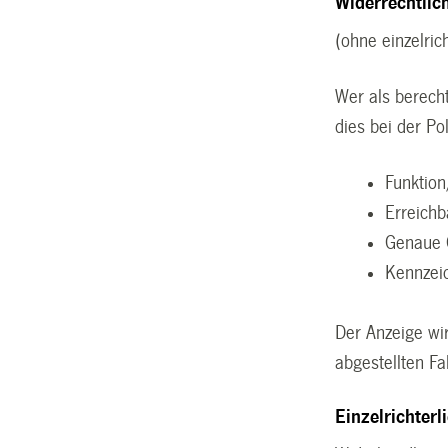
Widerrechtlic
(ohne einzelric
Wer als berecht
dies bei der Po
Funktion
Erreichb
Genaue Ö
Kennzeic
Der Anzeige wi
abgestellten F
Einzelrichterl