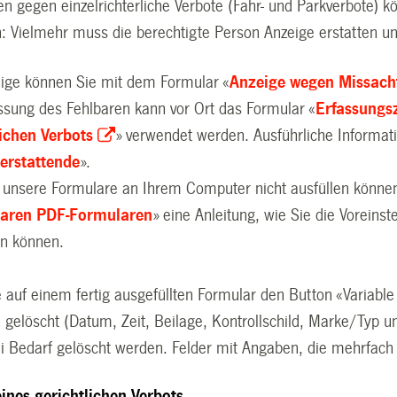
n gegen einzelrichterliche Verbote (Fahr- und Parkverbote) 
: Vielmehr muss die berechtigte Person Anzeige erstatten und
eige können Sie mit dem Formular «
Anzeige wegen Missacht
ssung des Fehlbaren kann vor Ort das Formular «
Erfassungs
lichen Verbots
» verwendet werden. Ausführliche Informat
erstattende
».
e unsere Formulare an Ihrem Computer nicht ausfüllen könne
baren PDF-Formularen
» eine Anleitung, wie Sie die Voreins
en können.
 auf einem fertig ausgefüllten Formular den Button «Variable
 gelöscht (Datum, Zeit, Beilage, Kontrollschild, Marke/Typ un
i Bedarf gelöscht werden. Felder mit Angaben, die mehrfach 
ines gerichtlichen Verbots