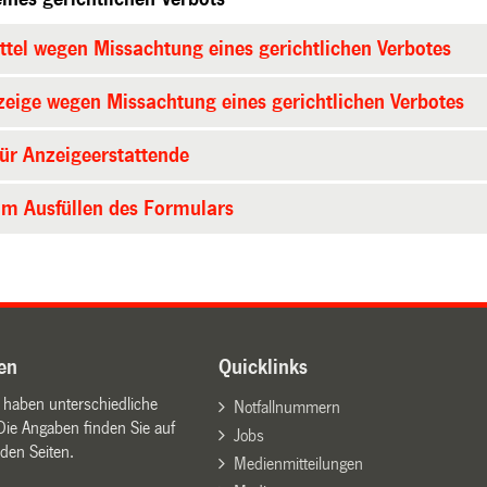
ttel wegen Missachtung eines gerichtlichen Verbotes
eige wegen Missachtung eines gerichtlichen Verbotes
für Anzeigeerstattende
m Ausfüllen des Formulars
en
Quicklinks
n haben unterschiedliche
Notfallnummern
Die Angaben finden Sie auf
Jobs
den Seiten.
Medienmitteilungen