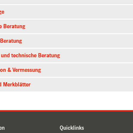
ge
e Beratung
-Beratung
 und technische Beratung
ion & Vermessung
 Merkblätter
en
Quicklinks