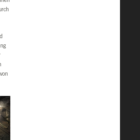
einen
urch
rd
ung
r
n
 von