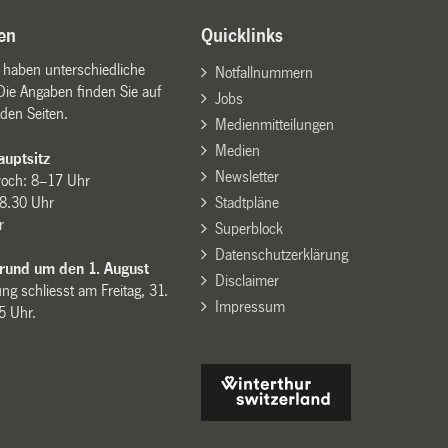
en
Quicklinks
n haben unterschiedliche
Notfallnummern
Die Angaben finden Sie auf
Jobs
den Seiten.
Medienmitteilungen
Medien
uptsitz
Newsletter
woch: 8–17 Uhr
8.30 Uhr
Stadtpläne
r
Superblock
Datenschutzerklärung
 rund um den 1. August
Disclaimer
ng schliesst am Freitag, 31.
Impressum
15 Uhr.