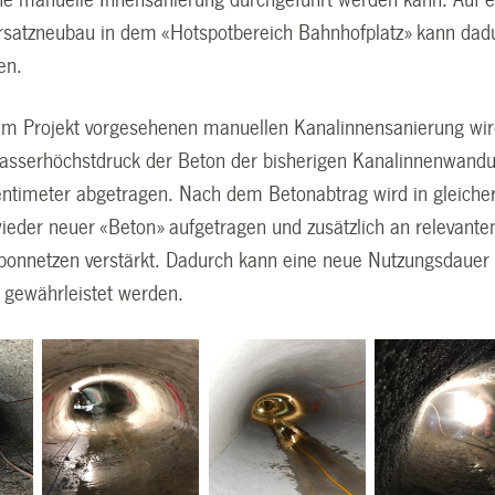
ine manuelle Innensanierung durchgeführt werden kann. Auf 
Ersatzneubau in dem «Hotspotbereich Bahnhofplatz» kann dad
en.
sem Projekt vorgesehenen manuellen Kanalinnensanierung wi
Wasserhöchstdruck der Beton der bisherigen Kanalinnenwand
timeter abgetragen. Nach dem Betonabtrag wird in gleiche
wieder neuer «Beton» aufgetragen und zusätzlich an relevante
rbonnetzen verstärkt. Dadurch kann eine neue Nutzungsdauer
 gewährleistet werden.