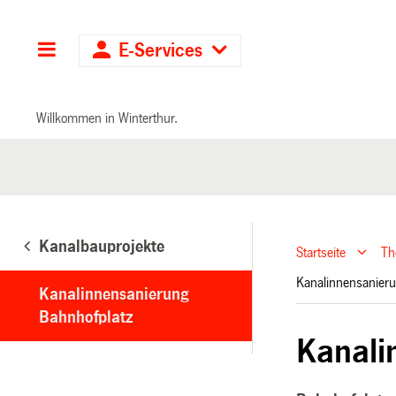
Hauptnavigation
E-Services
Willkommen in Winterthur.
Kanalbauprojekte
Startseite
T
Kanalinnensanier
Kanalinnensanierung
Bahnhofplatz
Kanali