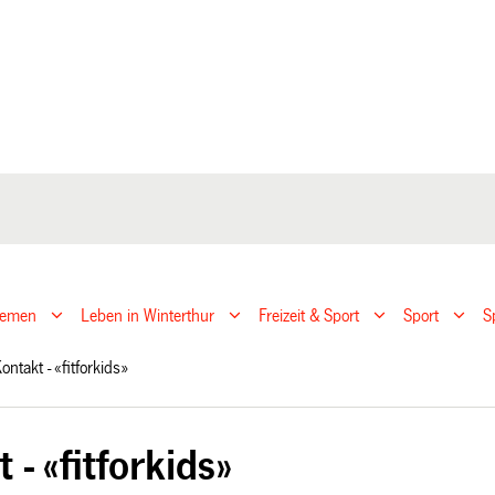
hemen
Leben in Winterthur
Freizeit & Sport
Sport
S
ontakt - «fitforkids»
 - «fitforkids»