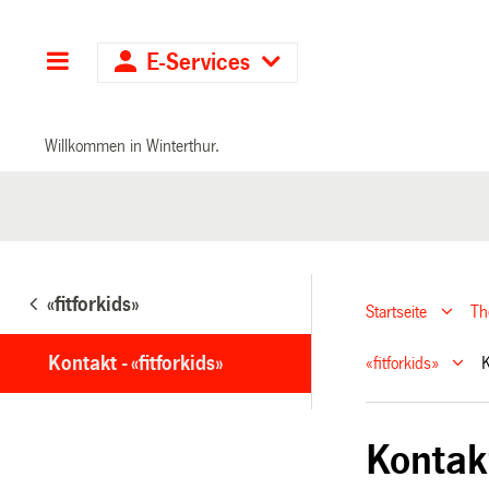
Hauptnavigation
E-Services
Willkommen in Winterthur.
«fitforkids»
Startseite
T
Kontakt - «fitforkids»
«fitforkids»
K
Kontakt