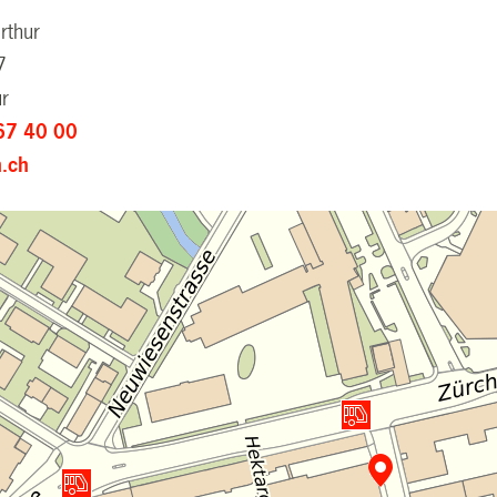
rthur
7
ur
67 40 00
.ch