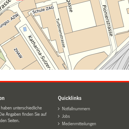
en
Quicklinks
n haben unterschiedliche
Notfallnummern
Die Angaben finden Sie auf
Jobs
den Seiten.
Medienmitteilungen