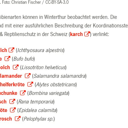
. Foto: Christian Fischer / CC-BY-SA-3.0
bienarten können in Winterthur beobachtet werden. Die
d mit einer ausführlichen Beschreibung der Koordinationsste
& Reptilienschutz in der Schweiz (
karch
) verlinkt:
lch
(
Ichthyosaura alpestris
)
te
(
Bufo bufo
)
olch
(
Lissotriton helveticus
)
alamander
(
Salamandra salamandra
)
helferkröte
(
Alytes obstetricans
)
uchunke
(
Bombina variegata
)
osch
(
Rana temporaria
)
röte
(
Epidalea calamita
)
frosch
(
Pelophylax sp.
)