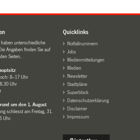
en
Quicklinks
n haben unterschiedliche
Notfallnummern
Die Angaben finden Sie auf
Jobs
den Seiten.
Medienmitteilungen
Medien
uptsitz
Newsletter
woch: 8–17 Uhr
8.30 Uhr
Stadtpläne
r
Superblock
Datenschutzerklärung
 rund um den 1. August
Disclaimer
ng schliesst am Freitag, 31.
Impressum
15 Uhr.