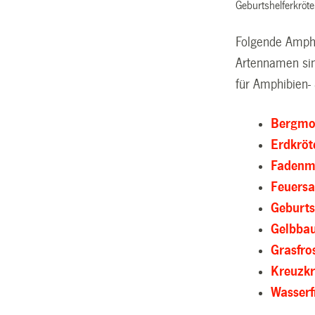
Geburtshelferkröte
Folgende Amphi
Artennamen sin
für Amphibien- 
Bergmo
Erdkrö
Fadenm
Feuers
Geburts
Gelbba
Grasfr
Kreuzk
Wasser