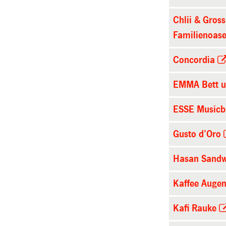
Chlii & Gross
Familienoas
Concordia
EMMA Bett u
ESSE Musicb
Gusto d’Oro
Hasan Sandw
Kaffee Augen
Kafi Rauke