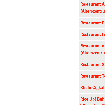
Restaurant A
(Alterszentr
Restaurant 
Restaurant F
Restaurant 
(Alterszentr
Restaurant St
Restaurant 
Rhulo Çiğköf
Rice Up! Bah