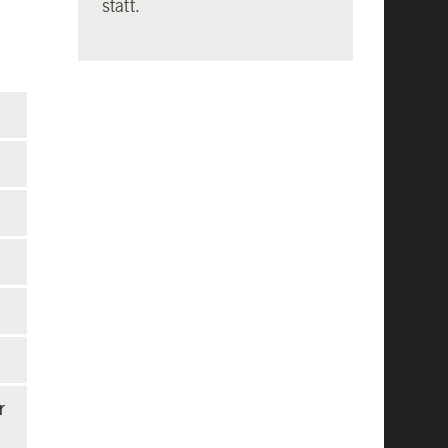
statt.
r