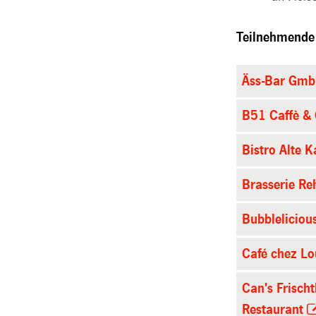
Teilnehmende
Äss-Bar Gm
B51 Caffè & 
Bistro Alte 
Brasserie Re
Bubbleliciou
Café chez Lo
Can's Frisch
Restaurant