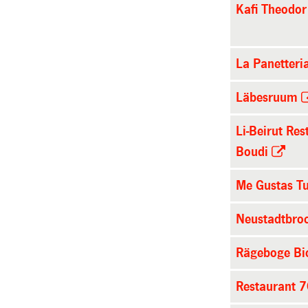
Kafi Theodor
La Panetteri
Läbesruum
Li-Beirut Res
Boudi
Me Gustas T
Neustadtbro
Rägeboge Bio
Restaurant 