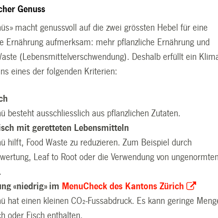
cher Genuss
nüs
»
macht genussvoll auf die zwei grössten Hebel für eine
he Ernährung aufmerksam: mehr pflanzliche Ernährung und
aste (Lebensmittelverschwendung). Deshalb erfüllt ein Klim
s eines der folgenden Kriterien:
ich
 besteht ausschliesslich aus pflanzlichen Zutaten.
isch mit geretteten Lebensmitteln
 hilft, Food Waste zu reduzieren. Zum Beispiel durch
rwertung, Leaf to Root oder die Verwendung von ungenormt
.
ng «niedrig» im
MenuCheck des Kantons Zürich
ü hat einen kleinen CO₂-Fussabdruck. Es kann geringe Meng
ch oder Fisch enthalten.