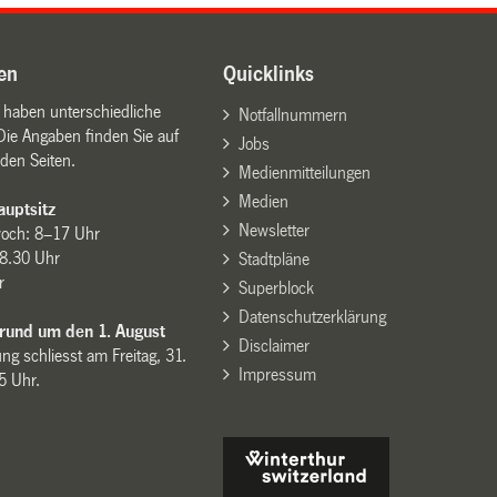
en
Quicklinks
n haben unterschiedliche
Notfallnummern
Die Angaben finden Sie auf
Jobs
den Seiten.
Medienmitteilungen
Medien
uptsitz
Newsletter
woch: 8–17 Uhr
8.30 Uhr
Stadtpläne
r
Superblock
Datenschutzerklärung
 rund um den 1. August
Disclaimer
ng schliesst am Freitag, 31.
Impressum
15 Uhr.