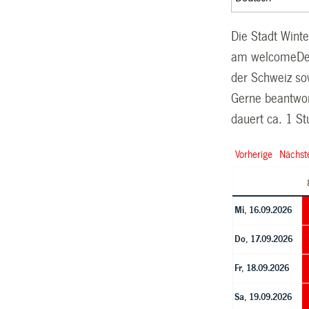
Die Stadt Wint
am welcomeDesk
der Schweiz sow
Gerne beantwor
dauert ca. 1 S