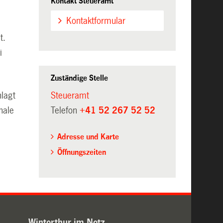
Kontakt Steueramt
Kontaktformular
t.
i
Zuständige Stelle
nlagt
Steueramt
nale
Telefon
+41 52 267 52 52
Adresse und Karte
Öffnungszeiten
Winterthur im Netz