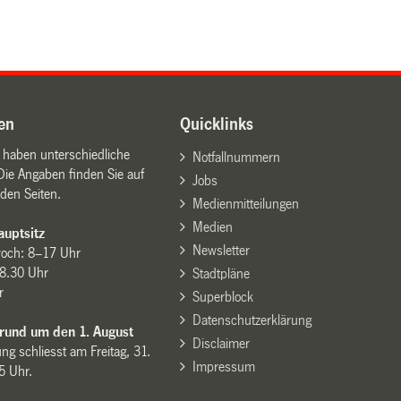
en
Quicklinks
n haben unterschiedliche
Notfallnummern
Die Angaben finden Sie auf
Jobs
den Seiten.
Medienmitteilungen
Medien
uptsitz
Newsletter
woch: 8–17 Uhr
8.30 Uhr
Stadtpläne
r
Superblock
Datenschutzerklärung
 rund um den 1. August
Disclaimer
ng schliesst am Freitag, 31.
Impressum
15 Uhr.